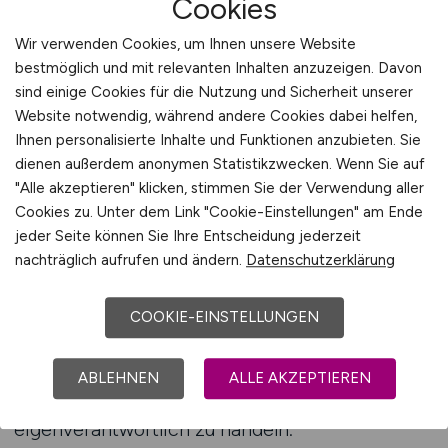
Cookies
Mitarbeiterentwicklung zur Routine gehört.
Wir verwenden Cookies, um Ihnen unsere Website
EINZELHANDEL.JOBS bietet Arbeitgebern die
bestmöglich und mit relevanten Inhalten anzuzeigen. Davon
Möglichkeit, professionelle Beratung zur
sind einige Cookies für die Nutzung und Sicherheit unserer
Teamführung und Motivation anzufordern, um
Website notwendig, während andere Cookies dabei helfen,
ihre Führungskompetenzen gezielt zu stärken.
Ihnen personalisierte Inhalte und Funktionen anzubieten. Sie
dienen außerdem anonymen Statistikzwecken. Wenn Sie auf
Führung im Handel bedeutet, Menschen zu
"Alle akzeptieren" klicken, stimmen Sie der Verwendung aller
verstehen. Jede Filiale, jedes Team und jede
Cookies zu. Unter dem Link "Cookie-Einstellungen" am Ende
jeder Seite können Sie Ihre Entscheidung jederzeit
Verkaufssituation ist anders. Erfolgreiche
nachträglich aufrufen und ändern.
Datenschutzerklärung
Führungskräfte passen ihren Stil an und
schaffen eine Balance zwischen
COOKIE-EINSTELLUNGEN
Zielorientierung und Empathie. Dabei geht es
nicht nur darum, Anweisungen zu geben,
sondern Potenziale zu erkennen und
ABLEHNEN
ALLE AKZEPTIEREN
Mitarbeitende zu befähigen,
eigenverantwortlich zu handeln.