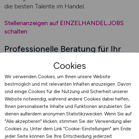
die besten Talente im Handel.
Stellenanzeigen auf EINZELHANDEL.JOBS
schalten
Professionelle Beratung für Ihr
Recruiting
Cookies
Die Rekrutierung im Einzelhandel erfordert
Wir verwenden Cookies, um Ihnen unsere Website
Erfahrung, Fingerspitzengefühl und
bestmöglich und mit relevanten Inhalten anzuzeigen. Davon
Marktkenntnis. Gerade kleine und
sind einige Cookies für die Nutzung und Sicherheit unserer
mittelständische Handelsunternehmen stehen
Website notwendig, während andere Cookies dabei helfen,
oft vor der Herausforderung, geeignete
Ihnen personalisierte Inhalte und Funktionen anzubieten. Sie
Bewerber zu finden, die sowohl fachlich
dienen außerdem anonymen Statistikzwecken. Wenn Sie auf
überzeugen als auch zum Team passen. In
"Alle akzeptieren" klicken, stimmen Sie der Verwendung aller
Cookies zu. Unter dem Link "Cookie-Einstellungen" am Ende
solchen Fällen kann eine professionelle
jeder Seite können Sie Ihre Entscheidung jederzeit
Beratung den entscheidenden Unterschied