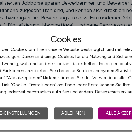
alisierten Jobbörse sparen Bewerberinnen und Bewerber 
e Branche zugeschnitten sind, und können sich direkt onli
eschwindigkeit im Bewerbungsprozess. Ein moderner Arbei
uf. Digitalisierung, Nachhaltigkeit und neue Servicekonze
nce, diese Entwicklungen aktiv mitzugestalten. So bleibt
Cookies
sorientiert.
nden Cookies, um Ihnen unsere Website bestmöglich und mit rele
LHANDEL.JOBS finden
nzuzeigen. Davon sind einige Cookies für die Nutzung und Sicherh
otwendig, während andere Cookies dabei helfen, Ihnen personalisi
S – Ihr Jobfinder im Handel
nd Funktionen anzubieten. Sie dienen außerdem anonymen Statisti
uf "Alle akzeptieren" klicken, stimmen Sie der Verwendung aller C
latz im Einzelhandel kann zeitaufwendig sein – muss sie 
Link "Cookie-Einstellungen" am Ende jeder Seite können Sie Ihre
st sich der Prozess deutlich vereinfachen. Bewerberinnen 
ng jederzeit nachträglich aufrufen und ändern.
Datenschutzerklä
n, Benachrichtigungen aktivieren und so sicherstellen, das
nder auf dem führenden Portal für Einzelhandel-Jobs bün
sse an. Ob Verkäufer, Kassenkraft, Lagerist oder Filialleite
E-EINSTELLUNGEN
ABLEHNEN
ALLE AKZEP
 mit den wichtigsten Informationen versehen.