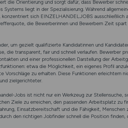
htert die Orientierung und sorgt dafür, dass Bewerber schn
ses Systems liegt in der Spezialisierung. Während allgemei
n, konzentriert sich EINZELHANDEL.JOBS ausschließlich a
refferquote, die Bewerberinnen und Bewerbern Zeit spar
der, um gezielt qualifizierte Kandidatinnen und Kandidate
die transparent, fair und schnell verlaufen. Bewerber pro
ontakten und einer professionellen Darstellung der Arbeitg
zfunktionen: etwa die Möglichkeit, ein eigenes Profil anz
e Vorschläge zu erhalten. Diese Funktionen erleichtern ni
und zielgerichteter.
andel-Jobs ist nicht nur ein Werkzeug zur Stellensuche, so
ichen Ziele zu erreichen, den passenden Arbeitsplatz zu fin
fahrung, Einsatzbereitschaft und die Fähigkeit, Menschen 
durch den richtigen Jobfinder schnell die Position finden,