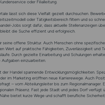
Kundenservice oder Filialleitung.
ortale lässt sich diese Vielfalt gezielt durchsuchen. Bew
itszeitmodell oder Tätigkeitsbereich filtern und so schne
andel-Jobs sorgt dafür, dass aktuelle Stellenanzeigen über
 bleibt die Suche effizient und erfolgreich.
für seine offene Struktur. Auch Menschen ohne spezifisch
en Wert auf praktische Fähigkeiten, Zuverlässigkeit und 
släufe. Durch gezielte Einarbeitung und Schulungen erhalt
re Aufgaben einzuarbeiten.
et der Handel spannende Entwicklungsmöglichkeiten. Spezi
oder im Marketing eröffnen neue Karrierewege. Auch Posi
fragt – vom Abteilungsleiter bis zum Regionalmanager. E
regionalen Präsenz. Fast jede Stadt und jedes Dorf verfüg
Nähe bietet kurze Wege und schafft berufliche Sicherheit 