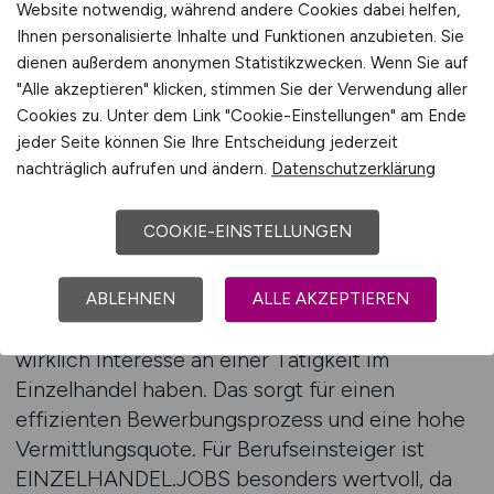
Neustart im Einzelhandel wagen möchten. Dank
Website notwendig, während andere Cookies dabei helfen,
der klaren Struktur und der Spezialisierung auf
Ihnen personalisierte Inhalte und Funktionen anzubieten. Sie
Handelsberufe ist es besonders einfach,
dienen außerdem anonymen Statistikzwecken. Wenn Sie auf
relevante Stellenangebote zu entdecken. Mit
"Alle akzeptieren" klicken, stimmen Sie der Verwendung aller
Cookies zu. Unter dem Link "Cookie-Einstellungen" am Ende
dem integrierten Jobfinder können Bewerber
jeder Seite können Sie Ihre Entscheidung jederzeit
die Suche individuell anpassen – etwa nach
nachträglich aufrufen und ändern.
Datenschutzerklärung
Standort, Arbeitszeitmodell oder gewünschter
Tätigkeit. So lassen sich gezielt Stellen finden,
COOKIE-EINSTELLUNGEN
die zu den eigenen Lebensumständen passen.
Viele Handelsunternehmen schätzen die
ABLEHNEN
ALLE AKZEPTIEREN
Plattform, weil sie gezielt Bewerber erreicht, die
wirklich Interesse an einer Tätigkeit im
Einzelhandel haben. Das sorgt für einen
effizienten Bewerbungsprozess und eine hohe
Vermittlungsquote. Für Berufseinsteiger ist
EINZELHANDEL.JOBS besonders wertvoll, da