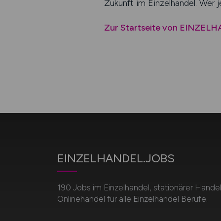
Zukunft im Einzelhandel. Wer je
Zur Startseite von EINZEL
EINZELHANDEL.JOBS
190 Jobs im Einzelhandel, stationärer Hande
Onlinehandel für alle Einzelhandel Berufe.