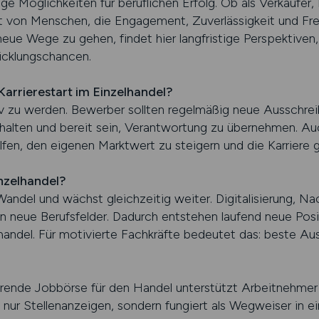
ge Möglichkeiten für beruflichen Erfolg. Ob als Verkäufer, 
bt von Menschen, die Engagement, Zuverlässigkeit und 
neue Wege zu gehen, findet hier langfristige Perspektive
icklungschancen.
Karrierestart im Einzelhandel?
tiv zu werden. Bewerber sollten regelmäßig neue Ausschre
halten und bereit sein, Verantwortung zu übernehmen. Au
en, den eigenen Marktwert zu steigern und die Karriere g
nzelhandel?
andel und wächst gleichzeitig weiter. Digitalisierung, Na
neue Berufsfelder. Dadurch entstehen laufend neue Posi
handel. Für motivierte Fachkräfte bedeutet das: beste Au
nde Jobbörse für den Handel unterstützt Arbeitnehmer 
t nur Stellenanzeigen, sondern fungiert als Wegweiser in ei