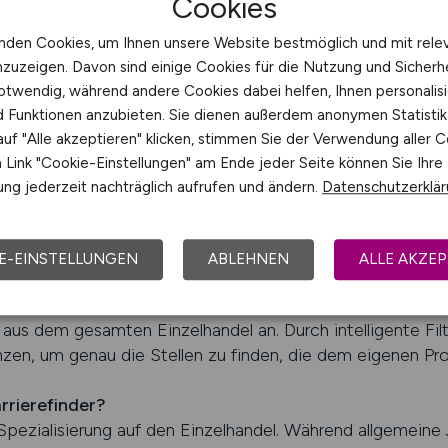
Cookies
nahme mit potenziellen Arbeitgebern.
nden Cookies, um Ihnen unsere Website bestmöglich und mit rele
LHANDEL.JOBS finden
nzuzeigen. Davon sind einige Cookies für die Nutzung und Sicherh
otwendig, während andere Cookies dabei helfen, Ihnen personalisi
S – Ihr persönlicher Karrierebeg
nd Funktionen anzubieten. Sie dienen außerdem anonymen Statisti
uf "Alle akzeptieren" klicken, stimmen Sie der Verwendung aller C
von EINZELHANDEL.JOBS wird die Stellensuche zu einem s
Link "Cookie-Einstellungen" am Ende jeder Seite können Sie Ihre
ol unterstützt Bewerber dabei, ihre Wunschposition zu fi
ng jederzeit nachträglich aufrufen und ändern.
Datenschutzerklä
assen. Egal, ob jemand einen Nebenjob, eine Vollzeitstel
relevante und aktuelle Ergebnisse in Sekundenschnelle.
E-EINSTELLUNGEN
ABLEHNEN
ALLE AKZEP
er?
nschten Standort, Beruf und das bevorzugte Arbeitszeitm
us dem gesamten Einzelhandel an. Durch intelligente Filte
zen, um genau die Stellen zu finden, die dem eigenen Pro
rrierefinder?
r Spezialisierung auf den Einzelhandel. Während allgemeine