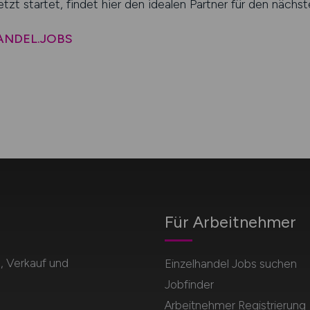
tzt startet, findet hier den idealen Partner für den nächst
HANDEL.JOBS
Für Arbeitnehmer
l, Verkauf und
Einzelhandel Jobs suchen
Jobfinder
Arbeitnehmer Registrierung