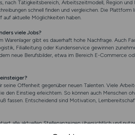
s, nach Tätigkeitsbereich, Arbeitszeitmodell, Region und 
reibungen schnell finden und vergleichen. Die Plattform li
f auf aktuelle Möglichkeiten haben.
nders viele Jobs?
im Warenlager gibt es dauerhaft hohe Nachfrage. Auch F
gistik, Filialleitung oder Kundenservice gewinnen zuneh
udem neue Berufsbilder, etwa im Bereich E-Commerce od
insteiger?
ür seine Offenheit gegenüber neuen Talenten. Viele Arbeit
ie den Einstieg erleichtern. So können auch Menschen oh
Fuß fassen. Entscheidend sind Motivation, Lernbereitsch
 alle aktuellen Stellenanzeigen übersichtlich und nutze
m bewerben und den gesamten Bewerbungsprozess effizien