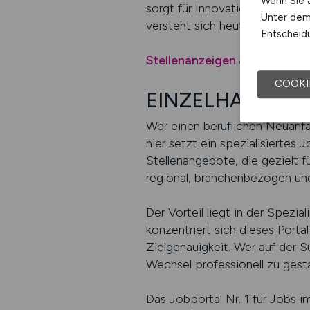
Wenn Sie a
sorgt für Innovation und eine
Unter dem 
versteht sich heute als Beruf
Entscheidu
Stellenanzeigen auf EINZE
COOKI
EINZELHANDEL.JOB
Wer einen beruflichen Neuanfa
hier setzt ein spezialisiertes 
Stellenangebote, die gezielt f
regional, branchenbezogen und
Der Vorteil liegt in der Spezi
konzentriert sich dieses Portal
Zielgenauigkeit. Wer auf der S
Wechsel professionell zu gesta
Das Jobportal Nr. 1 für Jobs i