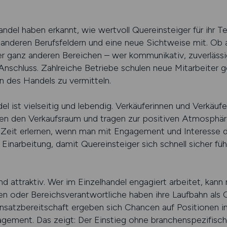
del haben erkannt, wie wertvoll Quereinsteiger für ihr T
s anderen Berufsfeldern und eine neue Sichtweise mit. O
 ganz anderen Bereichen – wer kommunikativ, zuverlässig 
 Anschluss. Zahlreiche Betriebe schulen neue Mitarbeiter ge
 des Handels zu vermitteln.
del ist vielseitig und lebendig. Verkäuferinnen und Verkäuf
ren den Verkaufsraum und tragen zur positiven Atmosphär
r Zeit erlernen, wenn man mit Engagement und Interesse da
 Einarbeitung, damit Quereinsteiger sich schnell sicher fü
nd attraktiv. Wer im Einzelhandel engagiert arbeitet, kan
gen oder Bereichsverantwortliche haben ihre Laufbahn als
satzbereitschaft ergeben sich Chancen auf Positionen im
gement. Das zeigt: Der Einstieg ohne branchenspezifische