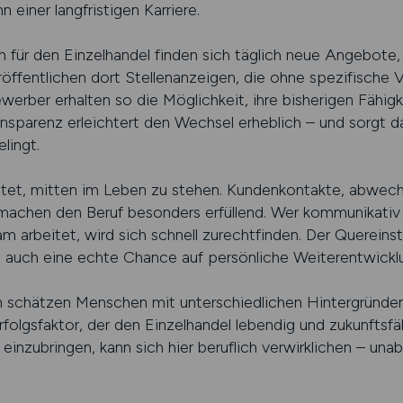
 einer langfristigen Karriere.
n für den Einzelhandel finden sich täglich neue Angebote,
eröffentlichen dort Stellenanzeigen, die ohne spezifische
rber erhalten so die Möglichkeit, ihre bisherigen Fähigk
sparenz erleichtert den Wechsel erheblich – und sorgt daf
lingt.
utet, mitten im Leben zu stehen. Kundenkontakte, abwec
g machen den Beruf besonders erfüllend. Wer kommunikativ 
 arbeitet, wird sich schnell zurechtfinden. Der Quereinst
rn auch eine echte Chance auf persönliche Weiterentwickl
chätzen Menschen mit unterschiedlichen Hintergründen, w
 Erfolgsfaktor, der den Einzelhandel lebendig und zukunftsfä
 einzubringen, kann sich hier beruflich verwirklichen – una