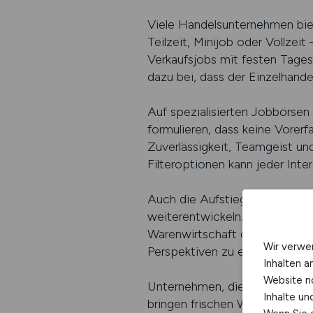
Viele Handelsunternehmen biet
Teilzeit, Minijob oder Vollzei
Verkaufsjobs mit festen Tagesz
dazu bei, dass der Einzelhand
Auf spezialisierten Jobbörsen 
formulieren, dass keine Vorerf
Zuverlässigkeit, Teamgeist u
Filteroptionen kann jeder Int
Auch die Aufstiegsmöglichkeit
weiterentwickeln. Schulungen,
Warenwirtschaft oder das Fili
Wir verwe
Perspektiven zu entdecken und
Inhalten a
Website n
Unternehmen, die regelmäßig n
Inhalte u
bringen frischen Wind, prakt