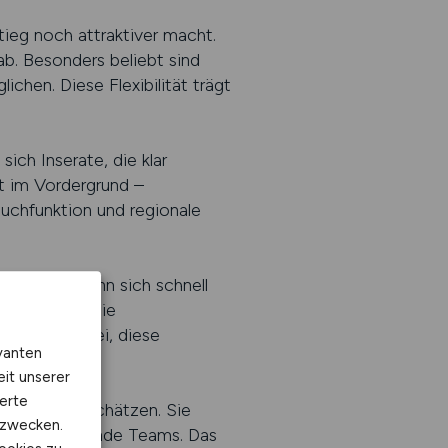
ieg noch attraktiver macht.
ab. Besonders beliebt sind
chen. Diese Flexibilität trägt
ich Inserate, die klar
it im Vordergrund –
uchfunktion und regionale
t zeigt, kann sich schnell
en Verkauf, die
 helfen dabei, diese
vanten
eit unserer
erte
teigern zu schätzen. Sie
kzwecken.
ze in bestehende Teams. Das