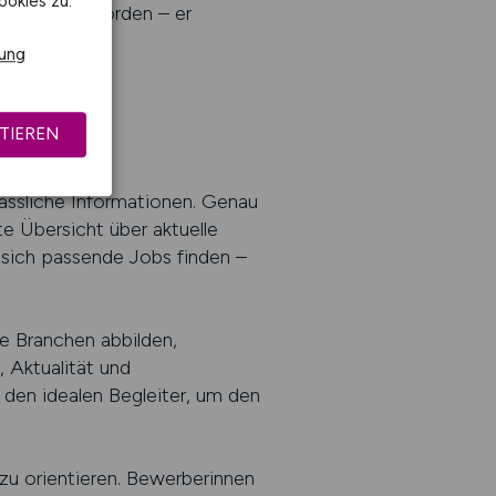
ookies zu.
 offener geworden – er
agen wollen.
rung
TIEREN
ng
lässliche Informationen. Genau
rte Übersicht über aktuelle
n sich passende Jobs finden –
ne Branchen abbilden,
, Aktualität und
r den idealen Begleiter, um den
 zu orientieren. Bewerberinnen