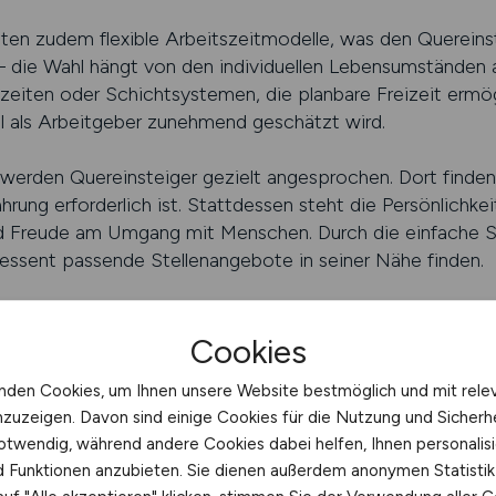
en zudem flexible Arbeitszeitmodelle, was den Quereinst
t – die Wahl hängt von den individuellen Lebensumständen 
eiten oder Schichtsystemen, die planbare Freizeit ermögli
el als Arbeitgeber zunehmend geschätzt wird.
werden Quereinsteiger gezielt angesprochen. Dort finden s
ahrung erforderlich ist. Stattdessen steht die Persönlichke
nd Freude am Umgang mit Menschen. Durch die einfache S
eressent passende Stellenangebote in seiner Nähe finden.
en für Quereinsteiger sind bemerkenswert. Wer Engagemen
Cookies
 Workshops und interne Fortbildungen eröffnen Wege in d
almanagement. Die besten Jobbörsen für Einzelhandel-Jobs
nden Cookies, um Ihnen unsere Website bestmöglich und mit rele
 gezielt zu nutzen.
nzuzeigen. Davon sind einige Cookies für die Nutzung und Sicherh
otwendig, während andere Cookies dabei helfen, Ihnen personalisi
eue Mitarbeiter suchen, wissen die Vorteile von Quereins
nd Funktionen anzubieten. Sie dienen außerdem anonymen Statisti
ische Erfahrung aus anderen Branchen und neue Denkansät