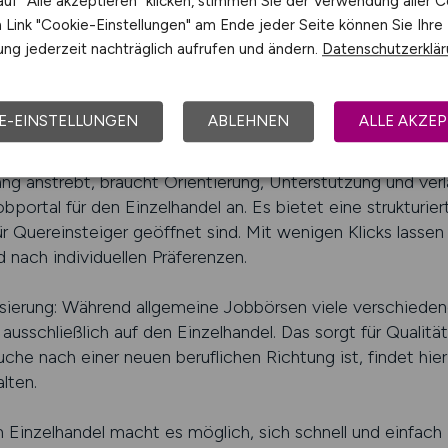
uf "Alle akzeptieren" klicken, stimmen Sie der Verwendung aller C
 positive Arbeitsatmosphäre. Der Einzelhandel ist dadurch
Link "Cookie-Einstellungen" am Ende jeder Seite können Sie Ihre
sfeld, das Menschen willkommen heißt, die etwas Neues w
ng jederzeit nachträglich aufrufen und ändern.
Datenschutzerklä
LHANDEL.JOBS finden
E-EINSTELLUNGEN
ABLEHNEN
ALLE AKZEP
S – Ihr Begleiter beim Neuanfa
ng anstrebt, braucht Orientierung, Unterstützung und ver
Jobportal für den Einzelhandel an. Es bietet eine strukturie
ür Quereinsteiger geöffnet sind. Mit wenigen Klicks lasse
 nach individuellen Präferenzen.
alisierung: Während allgemeine Jobbörsen viele verschiede
 ausschließlich auf den Einzelhandel. Das sorgt für Qualität
uche nach einer neuen beruflichen Richtung ist, findet hie
lten.
m Einzelhandel macht es möglich, sich schnell und einfach