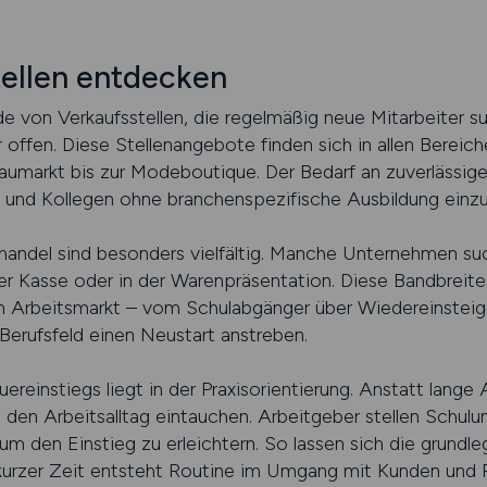
ellen entdecken
e von Verkaufsstellen, die regelmäßig neue Mitarbeiter s
r offen. Diese Stellenangebote finden sich in allen Berei
umarkt bis zur Modeboutique. Der Bedarf an zuverlässigem
 und Kollegen ohne branchenspezifische Ausbildung einzust
handel sind besonders vielfältig. Manche Unternehmen s
er Kasse oder in der Warenpräsentation. Diese Bandbreite
rbeitsmarkt – vom Schulabgänger über Wiedereinsteiger
Berufsfeld einen Neustart anstreben.
ereinstiegs liegt in der Praxisorientierung. Anstatt lange
n den Arbeitsalltag eintauchen. Arbeitgeber stellen Schu
m den Einstieg zu erleichtern. So lassen sich die grundle
 kurzer Zeit entsteht Routine im Umgang mit Kunden und 