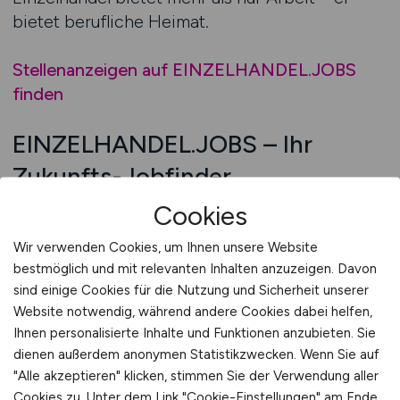
bietet berufliche Heimat.
Stellenanzeigen auf EINZELHANDEL.JOBS
finden
EINZELHANDEL.JOBS – Ihr
Zukunfts-Jobfinder
Der Weg in eine erfolgreiche Zukunft im
Cookies
Einzelhandel beginnt mit der richtigen Suche.
Wir verwenden Cookies, um Ihnen unsere Website
Der Zukunfts-Jobfinder auf
bestmöglich und mit relevanten Inhalten anzuzeigen. Davon
EINZELHANDEL.JOBS unterstützt
sind einige Cookies für die Nutzung und Sicherheit unserer
Bewerberinnen und Bewerber dabei, die
Website notwendig, während andere Cookies dabei helfen,
passenden Stellen zu finden – schnell, gezielt
Ihnen personalisierte Inhalte und Funktionen anzubieten. Sie
und zuverlässig. Durch intelligente
dienen außerdem anonymen Statistikzwecken. Wenn Sie auf
Filterfunktionen und aktuelle Veröffentlichungen
"Alle akzeptieren" klicken, stimmen Sie der Verwendung aller
Cookies zu. Unter dem Link "Cookie-Einstellungen" am Ende