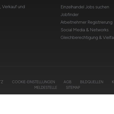
, Verkauf und
Einzelhandel Jobs suchen
Jobfinder
Arbeitnehmer Registrierung
Social Media & Networks
Gleichberechtigung & Vielfal
TZ
COOKIE-EINSTELLUNGEN
AGB
BILDQUELLEN
K
MELDESTELLE
SITEMAP
6 EINZELHANDEL.JOBS – ZIEGELER MEDIEN GMBH • Alle Rechte vorbeh