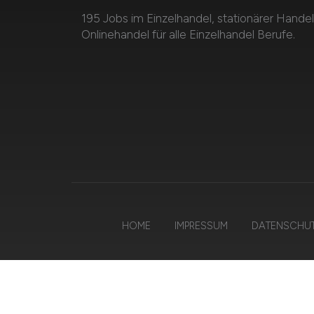
195 Jobs im Einzelhandel, stationärer Handel
Onlinehandel für alle Einzelhandel Berufe.
HOME
IMPRESSUM
DATENSCHU
© 202