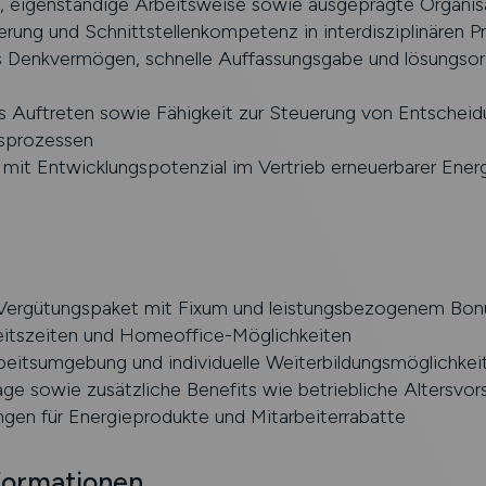
e, eigenständige Arbeitsweise sowie ausgeprägte Organis
rung und Schnittstellenkompetenz in interdisziplinären P
s Denkvermögen, schnelle Auffassungsgabe und lösungsori
es Auftreten sowie Fähigkeit zur Steuerung von Entscheid
sprozessen
 mit Entwicklungspotenzial im Vertrieb erneuerbarer Ener
 Vergütungspaket mit Fixum und leistungsbezogenem Bon
beitszeiten und Homeoffice-Möglichkeiten
eitsumgebung und individuelle Weiterbildungsmöglichkei
ge sowie zusätzliche Benefits wie betriebliche Altersvor
gen für Energieprodukte und Mitarbeiterrabatte
formationen