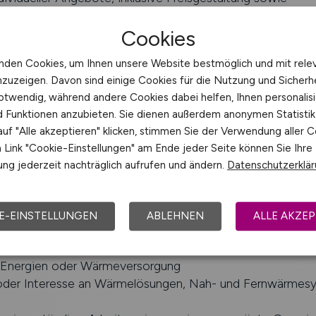
handlungen
 wirtschaftlicher und technischer Umsetzungskonzepte u
Cookies
igung von Fördermöglichkeiten
nden Cookies, um Ihnen unsere Website bestmöglich und mit rele
enarbeit mit technischen Funktionen (z.B. Projektmana
nzuzeigen. Davon sind einige Cookies für die Nutzung und Sicherh
 von Projekten
otwendig, während andere Cookies dabei helfen, Ihnen personalisi
g von Präsentationen und fachlichen Vorträgen im Kontex
nd Funktionen anzubieten. Sie dienen außerdem anonymen Statisti
gen
uf "Alle akzeptieren" klicken, stimmen Sie der Verwendung aller C
Link "Cookie-Einstellungen" am Ende jeder Seite können Sie Ihre
ng jederzeit nachträglich aufrufen und ändern.
Datenschutzerklä
enes Studium im wirtschaftlichen oder technischen Umfel
schaft, Wirtschaftsingenieurwesen, Energiewirtschaft) od
E-EINSTELLUNGEN
ABLEHNEN
ALLE AKZEP
e Qualifikation
fahrung im technisch geprägten B2B-Vertrieb, idealerwei
 Energien oder Wärmeversorgung
oder Interesse an Wärmelösungen, Nah- und Fernwärmes