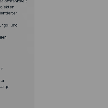
ationsfähigkeit
rojekten
entierter
ungs- und
gien
us
ten
sorge