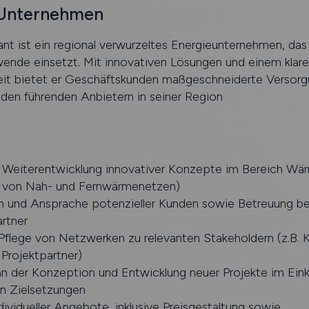
 Unternehmen
t ist ein regional verwurzeltes Energieunternehmen, das s
wende einsetzt. Mit innovativen Lösungen und einem klare
eit bietet er Geschäftskunden maßgeschneiderte Versor
 den führenden Anbietern in seiner Region
d Weiterentwicklung innovativer Konzepte im Bereich Wä
u von Nah- und Fernwärmenetzen)
ion und Ansprache potenzieller Kunden sowie Betreuung b
rtner
Pflege von Netzwerken zu relevanten Stakeholdern (z.B.
Projektpartner)
n der Konzeption und Entwicklung neuer Projekte im Eink
en Zielsetzungen
ndividueller Angebote, inklusive Preisgestaltung sowie