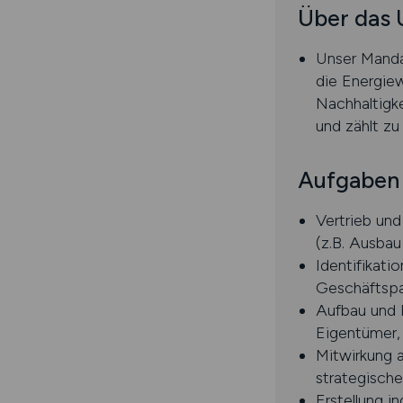
Über das
Unser Mandan
die Energie
Nachhaltigk
und zählt zu
Aufgaben
Vertrieb un
(z.B. Ausba
Identifikat
Geschäftspa
Aufbau und 
Eigentümer, 
Mitwirkung a
strategisch
Erstellung i