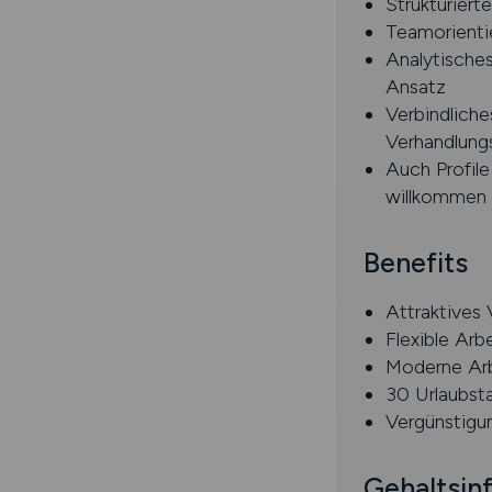
Strukturiert
Teamorientie
Analytische
Ansatz
Verbindlich
Verhandlung
Auch Profile
willkommen
Benefits
Attraktives
Flexible Ar
Moderne Arb
30 Urlaubsta
Vergünstigun
Gehaltsin