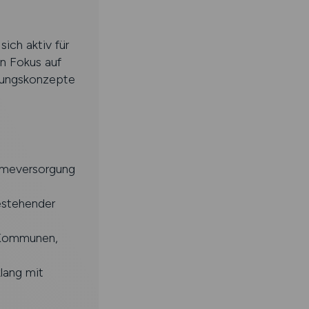
ich aktiv für
n Fokus auf
gungskonzepte
rmeversorgung
estehender
 Kommunen,
lang mit