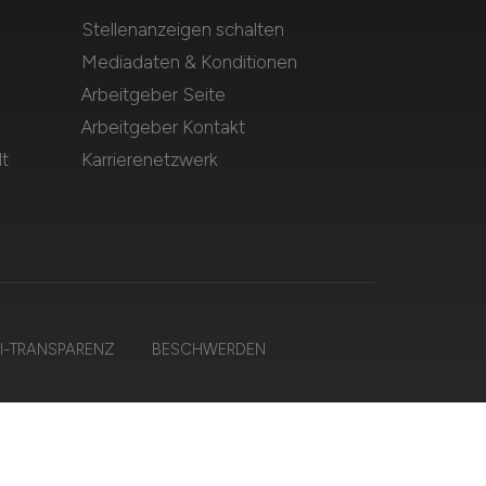
Stellenanzeigen schalten
Mediadaten & Konditionen
Arbeitgeber Seite
Arbeitgeber Kontakt
t
Karrierenetzwerk
I-TRANSPARENZ
BESCHWERDEN
alten.