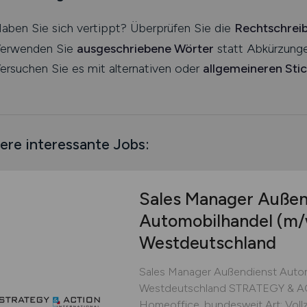
aben Sie sich vertippt? Überprüfen Sie die
Rechtschrei
erwenden Sie
ausgeschriebene Wörter
statt Abkürzunge
ersuchen Sie es mit alternativen oder
allgemeineren Sti
ere interessante Jobs:
Sales Manager Außen
Automobilhandel
(m/
Westdeutschland
Sales Manager Außendienst Auto
Westdeutschland STRATEGY & AC
Homeoffice, bundesweit Art: Vollz