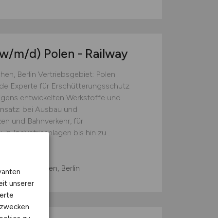
(w/m/d)
Polen - Railway
, Berlin Vertriebsgebiet: Polen
nde Experte für Erschütterungsschutz
igens entwickelten Werkstoffe und
nsatz: bei Ausbau und
en und Bahnverkehr, für
in Industrieanlagen bis hin zu...
ng bei München, Berlin
vanten
eit unserer
erte
kzwecken.