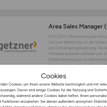
Area Sales Manager
VOLLZEIT Oberhaching bei München
Getzner Werkstoffe ist der führe
und Schwingungsisolierung. Die e
Produkte kommen weltweit zum Ei
Modernisierung von Schienennetz
Immobilienprojekte und Bauakustik, 
Cookies
Getzner Werkstoffe GmbH
vor 3 Tagen
Oberhachi
nden Cookies, um Ihnen unsere Website bestmöglich und mit rele
nzuzeigen. Davon sind einige Cookies für die Nutzung und Sicherh
otwendig, während andere Cookies dabei helfen, Ihnen personalisi
nd Funktionen anzubieten. Sie dienen außerdem anonymen Statisti