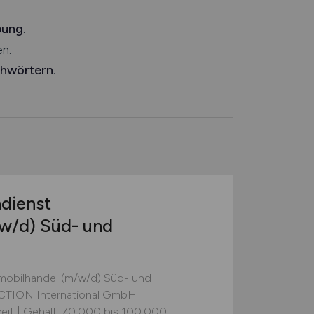
bung
.
n.
chwörtern
.
dienst
w/d)
Süd- und
mobilhandel (m/w/d) Süd- und
TION International GmbH
eit | Gehalt: 70.000 bis 100.000