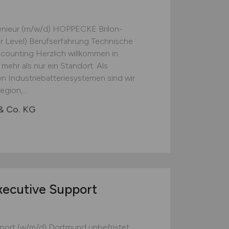
genieur (m/w/d) HOPPECKE Brilon-
 Level) Berufserfahrung Technische
ccounting Herzlich willkommen in
mehr als nur ein Standort. Als
on Industriebatteriesystemen sind wir
gion,...
& Co. KG
xecutive Support
port (w/m/d) Dortmund unbefristet,