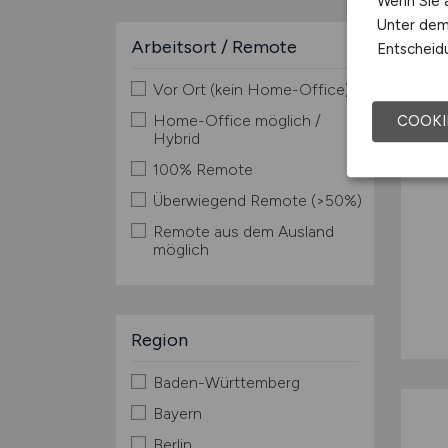
Wenn Sie a
Unter dem 
Arbeitsort / Remote
Entscheidu
Vor Ort (kein Home-Office)
Home-Office möglich /
COOKI
Hybrid
100% Remote
Überwiegend Remote (>50%)
Remote aus dem Ausland
möglich
Region
Baden-Württemberg
Bayern
Berlin