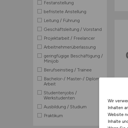
Festanstellung
befristete Anstellung
Leitung / Führung
Geschäftsleitung / Vorstand
Projektarbeit / Freelancer
Arbeitnehmerüberlassung
geringfügige Beschäftigung /
Minijob
Berufseinstieg / Trainee
Bachelor-/ Master-/ Diplom-
Arbeit
Studentenjobs /
Werkstudenten
Wir verwe
Ausbildung / Studium
Inhalten a
Website n
Praktikum
Inhalte u