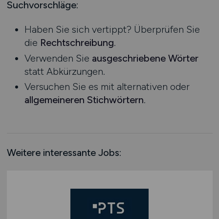
Mecklenburg-Vorpommern
Suchvorschläge:
Juwelier
Niedersachsen
Kaufhäuser / Warenhäuser
Haben Sie sich vertippt? Überprüfen Sie
Nordrhein-Westfalen
Lebensmittel
die
Rechtschreibung
.
Rheinland-Pfalz
Luxusgüter
Verwenden Sie
ausgeschriebene Wörter
Saarland
Metzger
statt Abkürzungen.
Sachsen
Möbel / Einrichtung
Versuchen Sie es mit alternativen oder
Sachsen-Anhalt
Optiker / Brillenfachgeschäft
allgemeineren Stichwörtern
.
Schleswig-Holstein
Parfümerien
Thüringen
Sonderposten / Discounter
Deutschlandweit
Spielwaren
Österreich
Teleshopping
Weitere interessante Jobs:
Schweiz
Teppiche / Heimtextilien
Europa
Textil / Schuhe / Lederwaren
International
Tierhandlung / Zoohandlung
Uhren / Schmuck