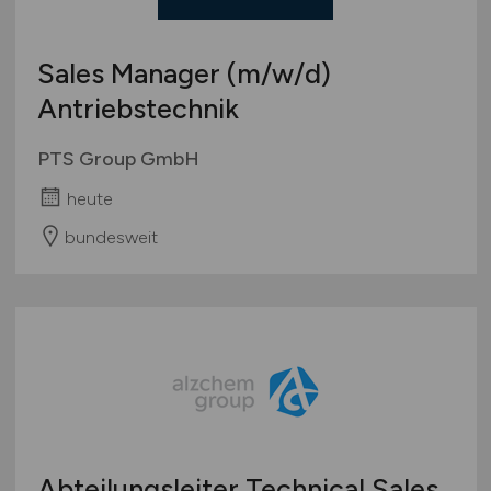
Verkaufsstand / Wochenmarkt / mobiler Verkauf
Versandhandel
Sonstige
Sales Manager
(m/w/d)
Antriebstechnik
PTS Group GmbH
heute
bundesweit
Abteilungsleiter Technical Sales