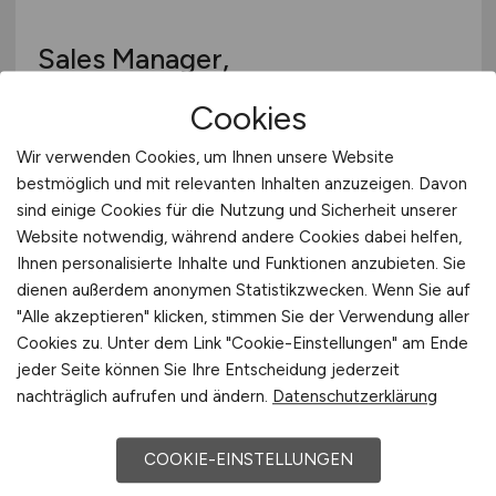
Teleshopping
Schweiz
Teppiche / Heimtextilien
Sales Manager,
Europa
Textil / Schuhe / Lederwaren
Vertriebsingenieur
(m/w/d)
im
International
Tierhandlung / Zoohandlung
Cookies
Bereich Prozessmesstechnik -
Uhren / Schmuck
Wir verwenden Cookies, um Ihnen unsere Website
Außendienst
Verkaufsstand / Wochenmarkt / mobiler Verkauf
bestmöglich und mit relevanten Inhalten anzuzeigen. Davon
Versandhandel
sind einige Cookies für die Nutzung und Sicherheit unserer
BERTHOLD TECHNOLOGIES GmbH & Co.
Sonstige
KG
Website notwendig, während andere Cookies dabei helfen,
Ihnen personalisierte Inhalte und Funktionen anzubieten. Sie
vor 4 Tagen
dienen außerdem anonymen Statistikzwecken. Wenn Sie auf
"Alle akzeptieren" klicken, stimmen Sie der Verwendung aller
Bad Wildbad (Schwarzwald) bei Karlsruhe
Cookies zu. Unter dem Link "Cookie-Einstellungen" am Ende
jeder Seite können Sie Ihre Entscheidung jederzeit
nachträglich aufrufen und ändern.
Datenschutzerklärung
1
COOKIE-EINSTELLUNGEN