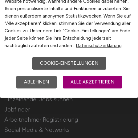
Website notwendig, während andere Cookies dabei helfen,
Ihnen personalisierte Inhalte und Funktionen anzubieten. Sie
Stellenanzeigen schalten
dienen außerdem anonymen Statistikzwecken. Wenn Sie auf
Mediadaten & Konditionen
"Alle akzeptieren" klicken, stimmen Sie der Verwendung aller
Cookies zu. Unter dem Link "Cookie-Einstellungen" am Ende
Arbeitgeber Seite
jeder Seite können Sie Ihre Entscheidung jederzeit
Arbeitgeber Kontakt
nachträglich aufrufen und ändern.
Datenschutzerklärung
Karrierenetzwerk
COOKIE-EINSTELLUNGEN
Für Arbeitnehmer
ABLEHNEN
ALLE AKZEPTIEREN
Einzelhandel Jobs suchen
Jobfinder
Arbeitnehmer Registrierung
Social Media & Networks