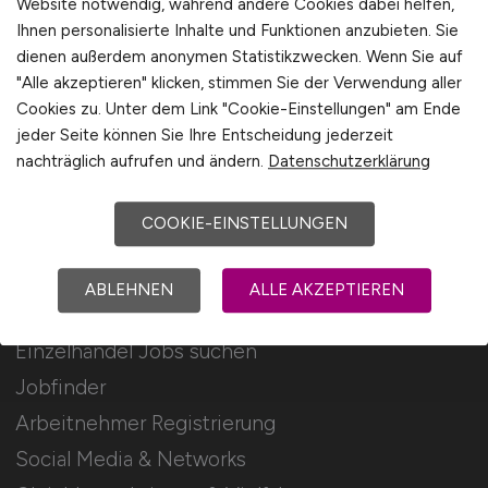
Website notwendig, während andere Cookies dabei helfen,
Ihnen personalisierte Inhalte und Funktionen anzubieten. Sie
Stellenanzeigen schalten
dienen außerdem anonymen Statistikzwecken. Wenn Sie auf
Mediadaten & Konditionen
"Alle akzeptieren" klicken, stimmen Sie der Verwendung aller
Cookies zu. Unter dem Link "Cookie-Einstellungen" am Ende
Arbeitgeber Seite
jeder Seite können Sie Ihre Entscheidung jederzeit
Arbeitgeber Kontakt
nachträglich aufrufen und ändern.
Datenschutzerklärung
Karrierenetzwerk
COOKIE-EINSTELLUNGEN
Für Arbeitnehmer
ABLEHNEN
ALLE AKZEPTIEREN
Einzelhandel Jobs suchen
Jobfinder
Arbeitnehmer Registrierung
Social Media & Networks