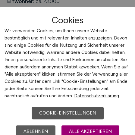
Einwohner:
ca. 23.000
Verkehrsanbindungen:
Bundesstraße B 30, Bahnhof
Cookies
Laupheim West, Bahnhof Laupheim Stadt
Arbeiten in der Nähe von
Laupheim
:
Achstetten,
Wir verwenden Cookies, um Ihnen unsere Website
Baden-Württemberg, Schiblishausen, Griesingen,
bestmöglich und mit relevanten Inhalten anzuzeigen. Davon
Burgrieden, Schemmerhofen, Landkreis Biberach,
sind einige Cookies für die Nutzung und Sicherheit unserer
Mietingen, Ehingen, Schwendi
Website notwendig, während andere Cookies dabei helfen,
Ihnen personalisierte Inhalte und Funktionen anzubieten. Sie
Beliebte Jobs in
Laupheim
/Branchen
:
Automotive,
dienen außerdem anonymen Statistikzwecken. Wenn Sie auf
Lebensmittelindustrie, Bauwesen, Maschinenbau,
"Alle akzeptieren" klicken, stimmen Sie der Verwendung aller
Dienstleistungen, Luftfahrt, Tourismus, Produktion
Cookies zu. Unter dem Link "Cookie-Einstellungen" am Ende
jeder Seite können Sie Ihre Entscheidung jederzeit
Beliebte Arbeitgeber in
Laupheim
, die attraktive
nachträglich aufrufen und ändern.
Datenschutzerklärung
Jobangebote bieten
:
Uhlmann Pac-Systeme
GmbH & Co. KG Headquarter, Rayher Hobby
GmbH, Colep Laupheim GmbH & Co. KG,
COOKIE-EINSTELLUNGEN
Rentschler Biopharma SE, SchwabenMalz GmbH,
Diehl Aviation Laupheim, Bauunternehmen Schwall,
ABLEHNEN
ALLE AKZEPTIEREN
Lischma Betonwerke, Jermi Käsewerk GmbH, Th.