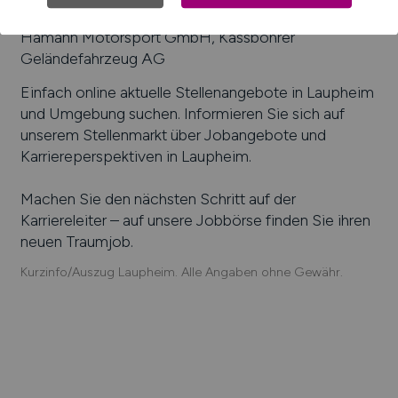
Kekeisen GmbH & Co. KG, Nic Spiel + Art GmbH,
Hamann Motorsport GmbH, Kässbohrer
Geländefahrzeug AG
Einfach online aktuelle Stellenangebote in
Laupheim
und Umgebung suchen. Informieren Sie sich auf
unserem Stellenmarkt über Jobangebote und
Karriereperspektiven in
Laupheim
.
Machen Sie den nächsten Schritt auf der
Karriereleiter – auf unsere Jobbörse finden Sie ihren
neuen Traumjob.
Kurzinfo/Auszug Laupheim. Alle Angaben ohne Gewähr.