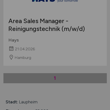
Teleshopping
Schweiz
Teppiche / Heimtextilien
Europa
Textil / Schuhe / Lederwaren
Area Sales Manager -
International
Tierhandlung / Zoohandlung
Reinigungstechnik
(m/w/d)
Uhren / Schmuck
Verkaufsstand / Wochenmarkt / mobiler Verkauf
Hays
Versandhandel
21.04.2026
Sonstige
Hamburg
1
Stadt:
Laupheim