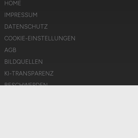
HOME
IMPRESSUM
DATENSCHUTZ
COOKIE-EINSTELLUNGEN
AGB
BILDQUELLEN
KI-TRANSPARENZ
BESCHWERDEN
MELDESTELLE
SITEMAP
© 2026 EINZELHANDEL.JOBS – ZIEGELER MEDIEN GMBH • Alle
Rechte vorbehalten.