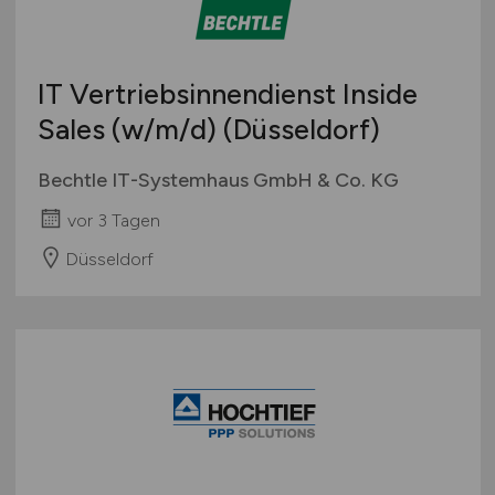
Teleshopping
Schweiz
Teppiche / Heimtextilien
Europa
Textil / Schuhe / Lederwaren
IT Vertriebsinnendienst Inside
International
Tierhandlung / Zoohandlung
Sales
(w/m/d)
(Düsseldorf)
Uhren / Schmuck
Verkaufsstand / Wochenmarkt / mobiler Verkauf
Bechtle IT-Systemhaus GmbH & Co. KG
Versandhandel
vor 3 Tagen
Sonstige
Düsseldorf