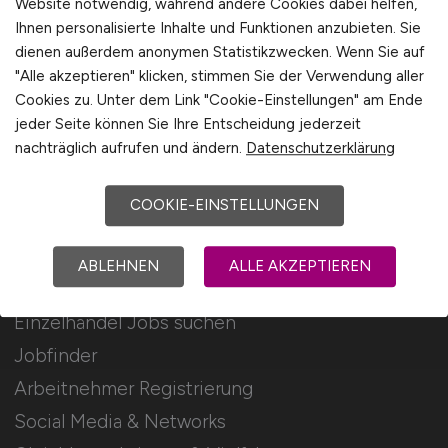
Website notwendig, während andere Cookies dabei helfen,
Ihnen personalisierte Inhalte und Funktionen anzubieten. Sie
Stellenanzeigen schalten
dienen außerdem anonymen Statistikzwecken. Wenn Sie auf
Mediadaten & Konditionen
"Alle akzeptieren" klicken, stimmen Sie der Verwendung aller
Cookies zu. Unter dem Link "Cookie-Einstellungen" am Ende
Arbeitgeber Seite
jeder Seite können Sie Ihre Entscheidung jederzeit
Arbeitgeber Kontakt
nachträglich aufrufen und ändern.
Datenschutzerklärung
Karrierenetzwerk
COOKIE-EINSTELLUNGEN
Für Arbeitnehmer
ABLEHNEN
ALLE AKZEPTIEREN
Einzelhandel Jobs suchen
Jobfinder
Arbeitnehmer Registrierung
Social Media & Networks