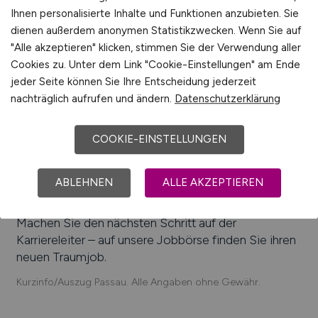
Beliebte Arbeitgeber in
Passau
, die attraktive
Ihnen personalisierte Inhalte und Funktionen anzubieten. Sie
Jobangebote bieten
:
Innowerk-IT GmbH, Micro-
dienen außerdem anonymen Statistikzwecken. Wenn Sie auf
Epsilon Messtechnik GmbH & Co. KG,
"Alle akzeptieren" klicken, stimmen Sie der Verwendung aller
PHARMATECHNIK GmbH & Co. KG, Simon Protec
Cookies zu. Unter dem Link "Cookie-Einstellungen" am Ende
Systems GmbH, Eterna Mode GmbH, Berger
jeder Seite können Sie Ihre Entscheidung jederzeit
Holding GmbH, mymuesli GmbH, MSG Systems
nachträglich aufrufen und ändern.
Datenschutzerklärung
AG, Klinikum Passau
Einfach online aktuelle Stellenangebote in
Passau
COOKIE-EINSTELLUNGEN
und Umgebung suchen. Informieren Sie sich auf
unserem Stellenmarkt über Jobangebote und
ABLEHNEN
ALLE AKZEPTIEREN
Karriereperspektiven in
Passau
.
Machen Sie den nächsten Schritt auf der
Karriereleiter – auf unsere Jobbörse finden Sie ihren
neuen Traumjob.
Kurzinfo/Auszug Passau. Alle Angaben ohne Gewähr.