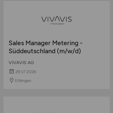
Teleshopping
Schweiz
Teppiche / Heimtextilien
Europa
Textil / Schuhe / Lederwaren
International
Tierhandlung / Zoohandlung
Uhren / Schmuck
Verkaufsstand / Wochenmarkt / mobiler Verkauf
Sales Manager Metering -
Versandhandel
Süddeutschland
(m/w/d)
Sonstige
VIVAVIS AG
29.07.2026
Ettlingen