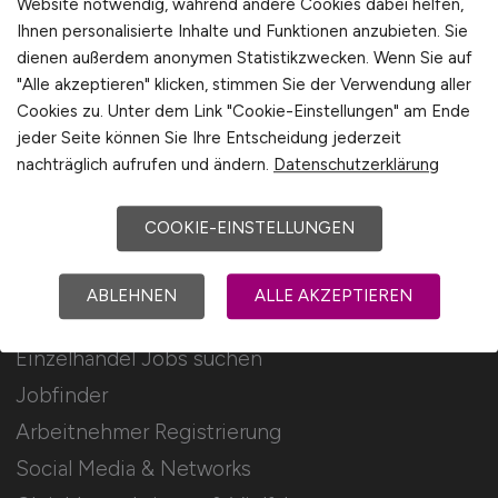
Website notwendig, während andere Cookies dabei helfen,
Ihnen personalisierte Inhalte und Funktionen anzubieten. Sie
Stellenanzeigen schalten
dienen außerdem anonymen Statistikzwecken. Wenn Sie auf
Mediadaten & Konditionen
"Alle akzeptieren" klicken, stimmen Sie der Verwendung aller
Cookies zu. Unter dem Link "Cookie-Einstellungen" am Ende
Arbeitgeber Seite
jeder Seite können Sie Ihre Entscheidung jederzeit
Arbeitgeber Kontakt
nachträglich aufrufen und ändern.
Datenschutzerklärung
Karrierenetzwerk
COOKIE-EINSTELLUNGEN
Für Arbeitnehmer
ABLEHNEN
ALLE AKZEPTIEREN
Einzelhandel Jobs suchen
Jobfinder
Arbeitnehmer Registrierung
Social Media & Networks