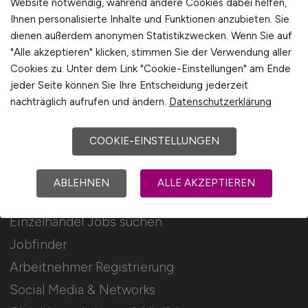
Website notwendig, während andere Cookies dabei helfen,
Ihnen personalisierte Inhalte und Funktionen anzubieten. Sie
Stellenanzeigen schalten
dienen außerdem anonymen Statistikzwecken. Wenn Sie auf
Mediadaten & Konditionen
"Alle akzeptieren" klicken, stimmen Sie der Verwendung aller
Cookies zu. Unter dem Link "Cookie-Einstellungen" am Ende
Arbeitgeber Seite
jeder Seite können Sie Ihre Entscheidung jederzeit
Arbeitgeber Kontakt
nachträglich aufrufen und ändern.
Datenschutzerklärung
Karrierenetzwerk
COOKIE-EINSTELLUNGEN
Für Arbeitnehmer
ABLEHNEN
ALLE AKZEPTIEREN
Einzelhandel Jobs suchen
Jobfinder
Arbeitnehmer Registrierung
Social Media & Networks