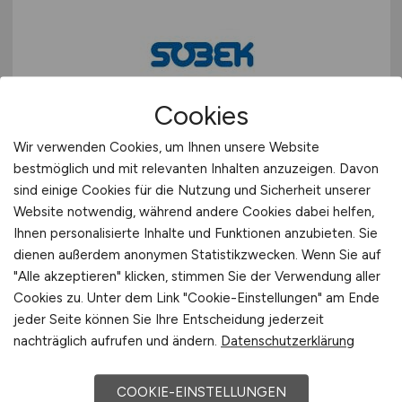
Teleshopping
Schweiz
Teppiche / Heimtextilien
Europa
Textil / Schuhe / Lederwaren
International
Tierhandlung / Zoohandlung
Cookies
Uhren / Schmuck
Technical Sales Engineer
(m/f/d)
Verkaufsstand / Wochenmarkt / mobiler Verkauf
Wir verwenden Cookies, um Ihnen unsere Website
- Motorsport Applications (F1 /
Versandhandel
bestmöglich und mit relevanten Inhalten anzuzeigen. Davon
WEC / IMSA, etc.)
Sonstige
sind einige Cookies für die Nutzung und Sicherheit unserer
Website notwendig, während andere Cookies dabei helfen,
SOBEK Motorsport GmbH
Ihnen personalisierte Inhalte und Funktionen anzubieten. Sie
dienen außerdem anonymen Statistikzwecken. Wenn Sie auf
29.07.2026
"Alle akzeptieren" klicken, stimmen Sie der Verwendung aller
Hirschberg an der Bergstraße
Cookies zu. Unter dem Link "Cookie-Einstellungen" am Ende
jeder Seite können Sie Ihre Entscheidung jederzeit
nachträglich aufrufen und ändern.
Datenschutzerklärung
1
COOKIE-EINSTELLUNGEN