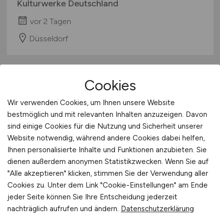
Kulturwerke Deutschland
vor 2 Tagen
Düsseldorf
Cookies
Wir verwenden Cookies, um Ihnen unsere Website
bestmöglich und mit relevanten Inhalten anzuzeigen. Davon
sind einige Cookies für die Nutzung und Sicherheit unserer
Website notwendig, während andere Cookies dabei helfen,
Junior
(m/w/d)
Salesforce
Ihnen personalisierte Inhalte und Funktionen anzubieten. Sie
dienen außerdem anonymen Statistikzwecken. Wenn Sie auf
Developer
"Alle akzeptieren" klicken, stimmen Sie der Verwendung aller
Cookies zu. Unter dem Link "Cookie-Einstellungen" am Ende
Scheidt & Bachmann Signalling Systems
jeder Seite können Sie Ihre Entscheidung jederzeit
GmbH
nachträglich aufrufen und ändern.
Datenschutzerklärung
vor 2 Tagen