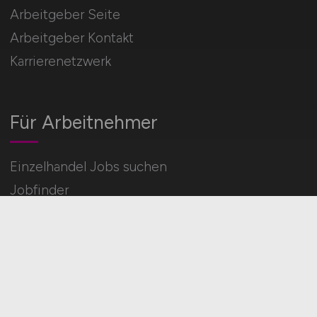
Arbeitgeber Seite
Arbeitgeber Kontakt
Karrierenetzwerk
Für Arbeitnehmer
Einzelhandel Jobs suchen
Jobfinder
Arbeitnehmer Registrierung
Social Media & Networks
Gleichberechtigung & Vielfalt