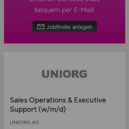
Spielwaren
Österreich
bequem per
E-Mail
!
Teleshopping
Schweiz
Teppiche / Heimtextilien
Europa
Jobfinder anlegen
Textil / Schuhe / Lederwaren
International
Tierhandlung / Zoohandlung
Uhren / Schmuck
Verkaufsstand / Wochenmarkt / mobiler Verkauf
Versandhandel
Sonstige
Sales Operations & Executive
Support
(w/m/d)
UNIORG AG