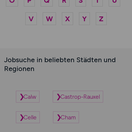
O
P
Q
R
S
T
U
V
W
X
Y
Z
Jobsuche in beliebten Städten und
Regionen
Calw
Castrop-Rauxel
Celle
Cham