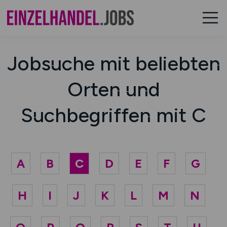
Jobsuche mit beliebten
Orten und
Suchbegriffen mit C
A
B
C
D
E
F
G
H
I
J
K
L
M
N